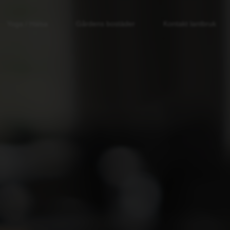
Yoga / Hälsa
Gårdens bostäder
Kontakt lantbruk