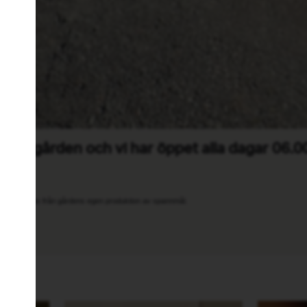
u på gården och vi har öppet alla dagar 06.0
!
e och fodras från gårdens egen produktion av spannmål.