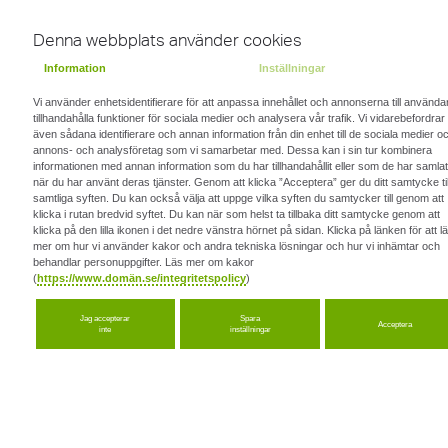
Denna webbplats använder cookies
Hem
Gård
Information
Inställningar
Vi använder enhetsidentifierare för att anpassa innehållet och annonserna till använda
tillhandahålla funktioner för sociala medier och analysera vår trafik. Vi vidarebefordrar
även sådana identifierare och annan information från din enhet till de sociala medier o
annons- och analysföretag som vi samarbetar med. Dessa kan i sin tur kombinera
informationen med annan information som du har tillhandahållit eller som de har samlat
när du har använt deras tjänster. Genom att klicka ”Acceptera” ger du ditt samtycke til
samtliga syften. Du kan också välja att uppge vilka syften du samtycker till genom att
klicka i rutan bredvid syftet. Du kan när som helst ta tillbaka ditt samtycke genom att
klicka på den lilla ikonen i det nedre vänstra hörnet på sidan. Klicka på länken för att l
mer om hur vi använder kakor och andra tekniska lösningar och hur vi inhämtar och
behandlar personuppgifter. Läs mer om kakor
(
https://www.domän.se/integritetspolicy
)
Jag accepterar
Spara
Acceptera
inte
inställningar