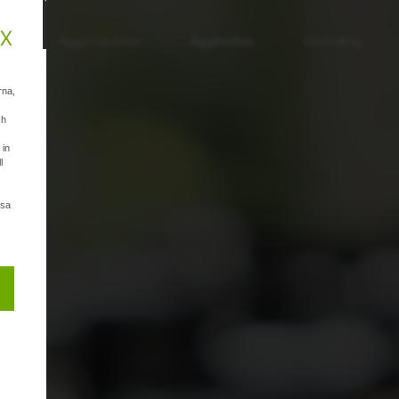
x
en
Äggproduktion
Äggboden
Växtodling
rna,
ch
 in
l
äsa